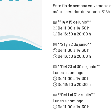
Este fin de semana volvemos a d
más esperados del verano. 🌴💦
📅 **14 y 15 de junio**
🕚 De 11:00 a 14:30 h
🕟 De 16:30 a 20:00 h
📅 **21 y 22 de junio**
🕚 De 11:00 a 14:30 h
🕟 De 16:30 a 20:00 h
📅 **Del 23 al 30 de junio**
Lunes a domingo
🕚 De 11:00 a 14:30 h
🕟 De 16:30 a 20:30 h
📅 **Del 1 al 31 de julio**
Lunes a domingo
🕚 De 11:00 a 14:30 h