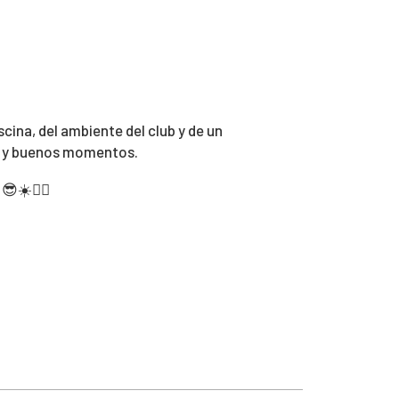
scina, del ambiente del club y de un
s y buenos momentos.
☀️🏊‍♀️