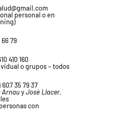
salud@gmail.com
onal personal o en
ining)
 66 79
610 410 160
ividual o grupos – todos
 607 35 79 37
 Arnau
y
José Llacer.
eles
 personas con